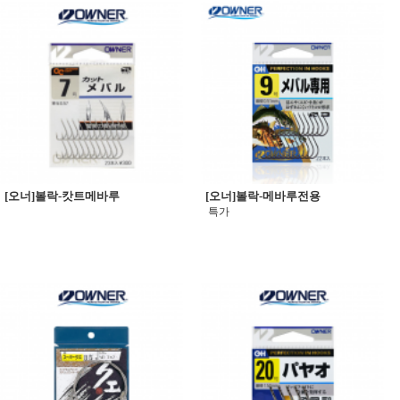
[오너]볼락-캇트메바루
[오너]볼락-메바루전용
특가