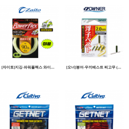
[자이토]지깅-파워플렉스 와이어코어 (PFW-01)
[오너]붕어-우끼베스트 찌고무 (카키)