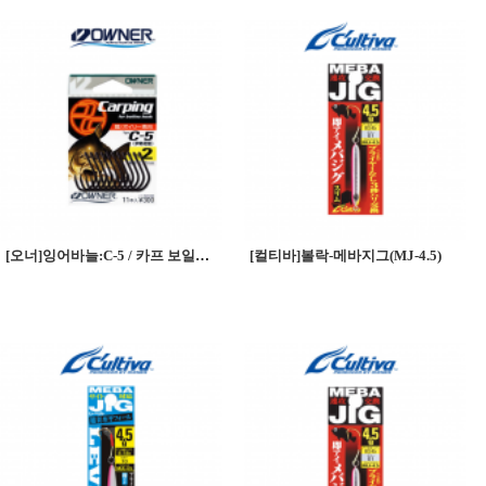
[오너]잉어바늘:C-5 / 카프 보일리전용훅 Carping
[컬티바]볼락-메바지그(MJ-4.5)