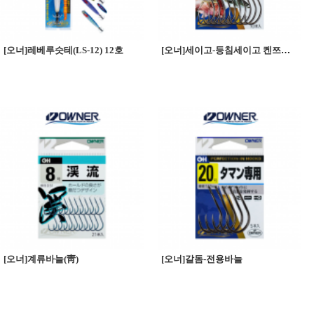
[오너]레베루슷테(LS-12) 12호
[오너]세이고-등침세이고 켄쯔키세이고 농어바늘
[오너]계류바늘(靑)
[오너]갈돔-전용바늘