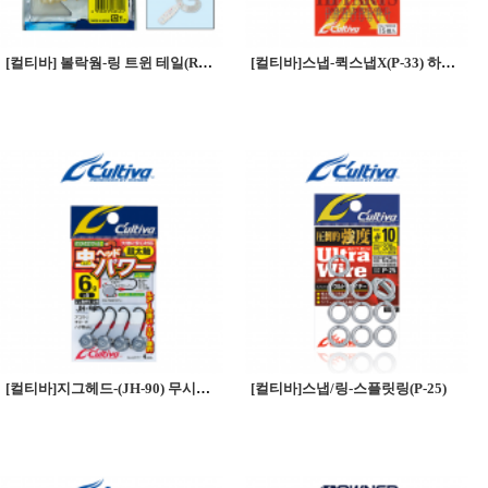
[컬티바] 볼락웜-링 트윈 테일(RB-1)
[컬티바]스냅-퀵스냅X(P-33) 하이파츠X
[컬티바]지그헤드-(JH-90) 무시헤드파워
[컬티바]스냅/링-스플릿링(P-25)