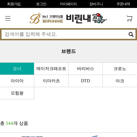
회원가입
로그인
마이페이지
장바구니
주문내역
브랜드
오너
메이저크래프트
바리바스
크로노
아이마
이마카츠
DTD
아크
모험왕
총
544
개 상품