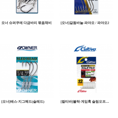
오너 슈퍼쿠에 다금바리 묶음채비
[오너]갈돔바늘-파야오 / 파야오2
[오너]배스-지그헤드(슬레드)
[컬티바]볼락-게임훅 슬림오프셋 (MH-21)