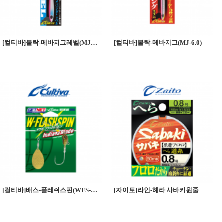
[컬티바]볼락-메바지그레벨(MJL-3)
[컬티바]볼락-메바지그(MJ-6.0)
[컬티바]배스-플레쉬스핀(WFS-11) 인디아나블레이드
[자이토]라인-헤라 사바키원줄