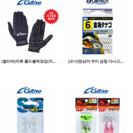
[컬티바]의류-콜드블럭장갑(지깅,캐스팅용 글러브)
[오너]망상어-우미 금침 다나고바늘(망상어)