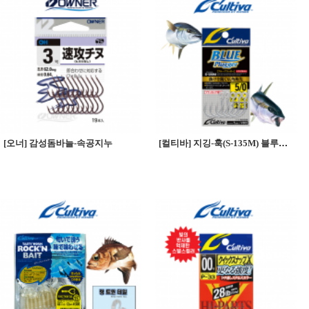
[오너] 감성돔바늘-속공지누
[컬티바] 지깅-훅(S-135M) 블루플러거