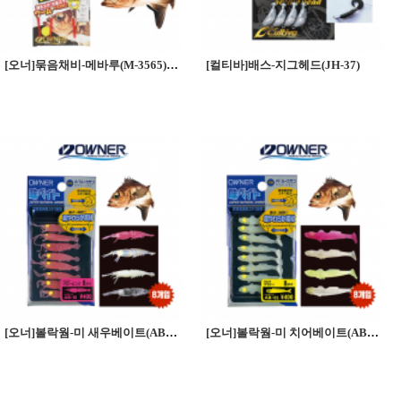
[오너]묶음채비-메바루(M-3565) 메바루의기본
[컬티바]배스-지그헤드(JH-37)
[오너]볼락웜-미 새우베이트(AB-01)
[오너]볼락웜-미 치어베이트(AB-02)