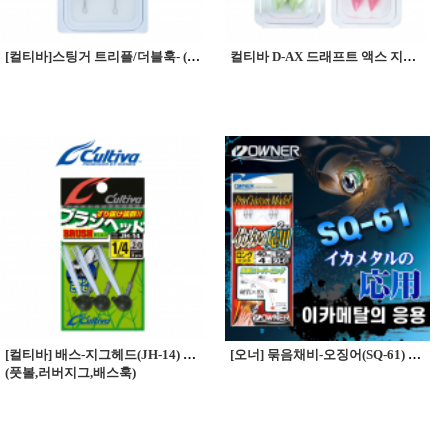
[컬티바]스팅거 트리플/더블훅- (SD-36)
컬티바 D-AX 드래프트 액스 지그헤드 갈치지그헤드 (JH-62G글로우 / JH-62K핑크)
[컬티바] 배스-지그헤드(JH-14) 브러쉬 헤드
[오너] 묶음채비-오징어(SQ-61) 이카메탈의 응용
(풋볼,러버지그,배스훅)