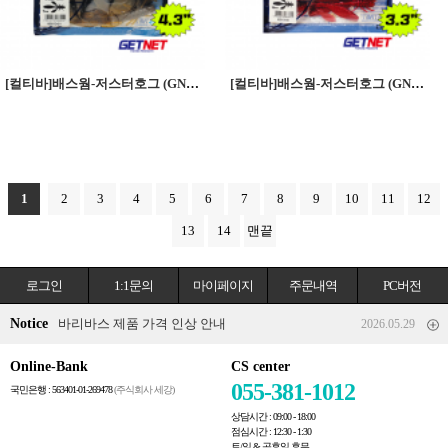
[컬티바]배스웜-저스터호그 (GN-10) 4.3인치
[컬티바]배스웜-저스터호그 (GN-11) 3.3인치
1
2
3
4
5
6
7
8
9
10
11
12
13
14
맨끝
로그인
1:1문의
마이페이지
주문내역
PC버전
Notice
바리바스 제품 가격 인상 안내
2026.05.29
Online-Bank
CS center
055-381-1012
국민은행 : 563401-01-269478
(주식회사 세강)
상담시간 : 09:00 - 18:00
점심시간 : 12:30 - 1:30
토/일 & 공휴일 휴무