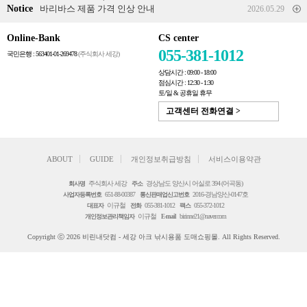
Notice
바리바스 제품 가격 인상 안내
2026.05.29
Online-Bank
CS center
055-381-1012
국민은행 : 563401-01-269478
(주식회사 세강)
상담시간 : 09:00 - 18:00
점심시간 : 12:30 - 1:30
토/일 & 공휴일 휴무
고객센터 전화연결 >
ABOUT
GUIDE
개인정보취급방침
서비스이용약관
주식회사 세강
경상남도 양산시 어실로 394 (어곡동)
회사명
주소
651-88-00387
2016-경남양산-0147호
사업자등록번호
통신판매업신고번호
이규철
055-381-1012
055-372-1012
대표자
전화
팩스
이규철
birinne21@naver.com
개인정보관리책임자
E-mail
Copyright ⓒ 2026 비린내닷컴 - 세강 아크 낚시용품 도매쇼핑몰. All Rights Reserved.