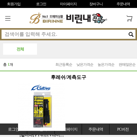
회원가입
로그인
마이페이지
장바구니
주문내역
전체
총
1
개
최근등록순
낮은가격순
높은가격순
판매많은순
후레쉬/계측도구
로그인
1:1문의
마이페이지
주문내역
PC버전
[컬티바] FT-81(UV라이트)