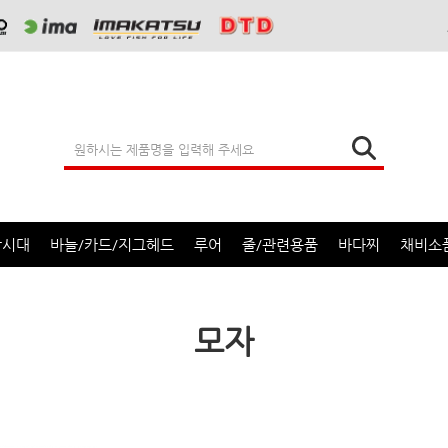
낚시대
바늘/카드/지그헤드
루어
줄/관련용품
바다찌
채비소
모자