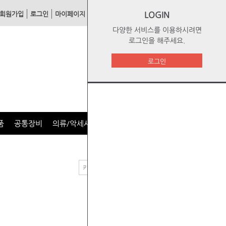
회원가입
로그인
마이페이지
1:1문의
장바구니
LOGIN
주문리스트
다양한 서비스를 이용하시려면
로그인을 해주세요.
로그인
품
공통장비
의류/악세사리
--출력방법--