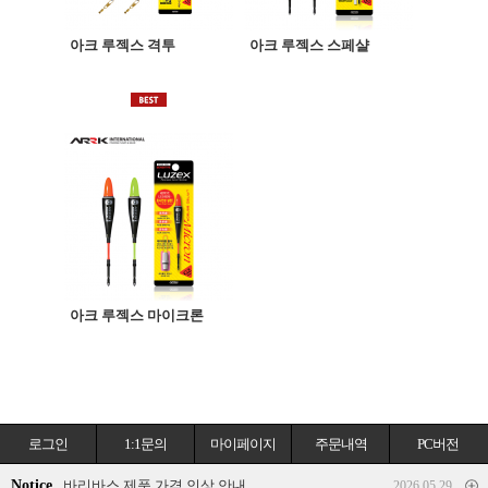
아크 루젝스 격투
아크 루젝스 스페샬
아크 루젝스 마이크론
로그인
1:1문의
마이페이지
주문내역
PC버전
Notice
바리바스 제품 가격 인상 안내
2026.05.29