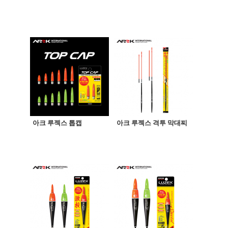
아크 루젝스 톱캡
아크 루젝스 격투 막대찌