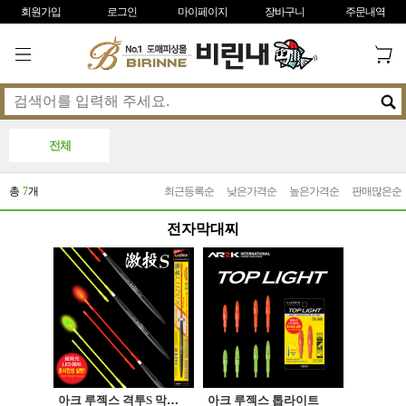
회원가입
로그인
마이페이지
장바구니
주문내역
전체
총
7
개
최근등록순
낮은가격순
높은가격순
판매많은순
전자막대찌
아크 루젝스 격투S 막대찌
아크 루젝스 톱라이트