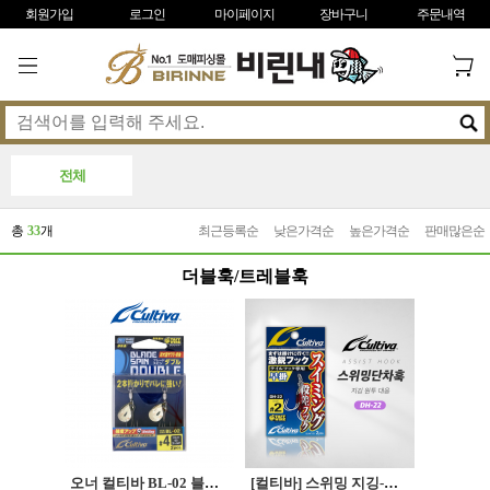
회원가입
로그인
마이페이지
장바구니
주문내역
전체
총
33
개
최근등록순
낮은가격순
높은가격순
판매많은순
더블훅/트레블훅
오너 컬티바 BL-02 블레이드 스핀 더블 루어훅
[컬티바] 스위밍 지깅-어시스트 단차훅(DH-22) 원투지깅대응