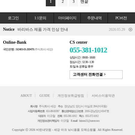
1
2
3
맨끝
로그인
1:1문의
마이페이지
주문내역
PC버전
Notice
바리바스 제품 가격 인상 안내
2026.05.29
Online-Bank
CS center
055-381-1012
국민은행 : 563401-01-269478
(주식회사 세강)
상담시간 : 09:00 - 18:00
점심시간 : 12:30 - 1:30
토/일 & 공휴일 휴무
고객센터 전화연결 >
ABOUT
GUIDE
개인정보취급방침
서비스이용약관
주식회사 세강
경상남도 양산시 어실로 394 (어곡동)
회사명
주소
651-88-00387
2016-경남양산-0147호
사업자등록번호
통신판매업신고번호
이규철
055-381-1012
055-372-1012
대표자
전화
팩스
이규철
birinne21@naver.com
개인정보관리책임자
E-mail
Copyright ⓒ 2026 비린내닷컴 - 세강 아크 낚시용품 도매쇼핑몰. All Rights Reserved.