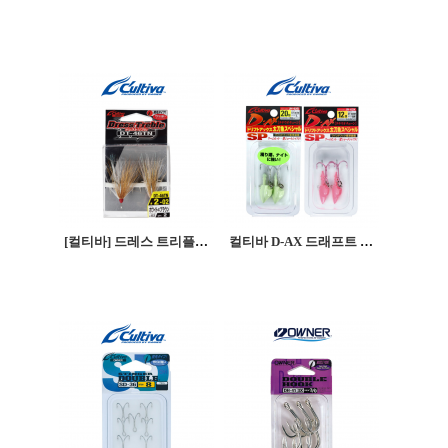
[컬티바] 드레스 트리플훅 - DT-46TN
컬티바 D-AX 드래프트 액스 지그헤드 갈치지그헤드 (JH-62G글로우 / JH-62K핑크)