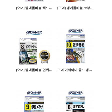
[오너] 벵에돔바늘-헤드이세아마
[오너] 벵에돔바늘-코부시구레
[오너] 벵에돔바늘-인위드구레
오너 이세아마 골드 벵에돔바늘