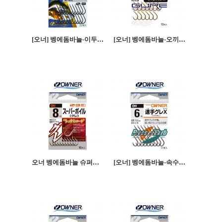
[오너] 벵에돔바늘-이두메지나
[오너] 벵에돔바늘-오끼아미구레
오너 벵에돔바늘 슈퍼보일
[오너] 벵에돔바늘-속수구레X