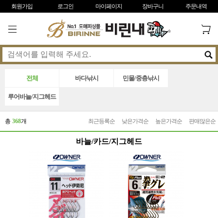
회원가입
로그인
마이페이지
장바구니
주문내역
전체
바다낚시
민물/중층낚시
루어바늘/지그헤드
총
368
개
최근등록순
낮은가격순
높은가격순
판매많은순
바늘/카드/지그헤드