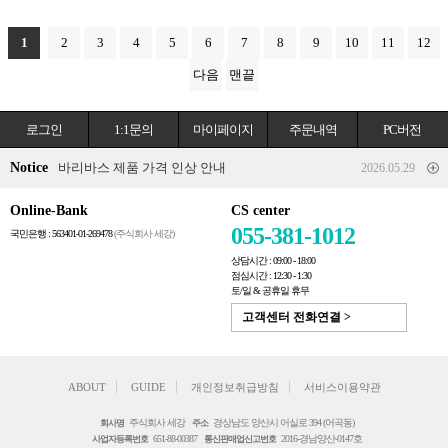
1
2
3
4
5
6
7
8
9
10
11
12
다음
맨끝
로그인
1:1문의
마이페이지
주문내역
PC버전
Notice
바리바스 제품 가격 인상 안내
2026.05.29
Online-Bank
CS center
055-381-1012
국민은행 : 563401-01-269478
(주식회사 세강)
상담시간 : 09:00 - 18:00
점심시간 : 12:30 - 1:30
토/일 & 공휴일 휴무
고객센터 전화연결 >
ABOUT
GUIDE
개인정보취급방침
서비스이용약관
주식회사 세강
경상남도 양산시 어실로 394 (어곡동)
회사명
주소
651-88-00387
2016-경남양산-0147호
사업자등록번호
통신판매업신고번호